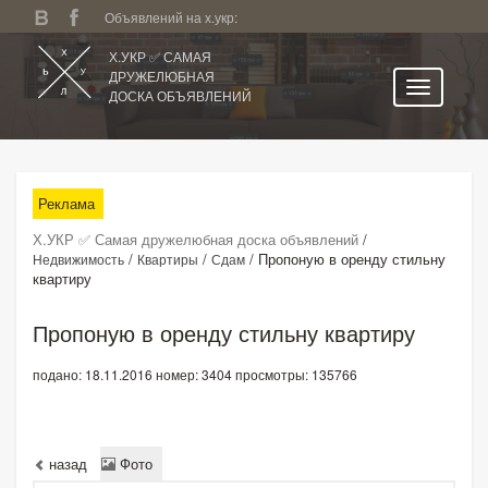
Объявлений на х.укр:
Х.УКР ✅ САМАЯ
ДРУЖЕЛЮБНАЯ
ДОСКА ОБЪЯВЛЕНИЙ
Главная
Все регионы
Реклама
Категории
Х.УКР ✅ Самая дружелюбная доска объявлений
/
Избранное
/
/
/
Пропоную в оренду стильну
Недвижимость
Квартиры
Сдам
квартиру
Личный кабинет
Поиск по сайту
Пропоную в оренду стильну квартиру
Подать объявление
подано: 18.11.2016
номер: 3404
просмотры: 135766
назад
Фото