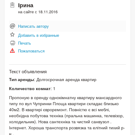
Ірина
на сайте с 18.11.2016
Написать автору
Добавить в избранные
Печать
Пожаловаться
Текст объявления
Тип аренды
: Долгосрочная аренда квартир
Количество комнат
: 1
Пропоную в оренду однокімнатну квартиру мансардного
типу по вул Чупринки Площа квартири складає близько
40м2. В квартирі євроремонт. Повністю є всі меблі,
необхідна побутова техніка (пральна машинка, телевізор,
холодильник). Нова сантехніка та чистий санвузол .
Інтернет. Хороша транспорта розвязка та елітний тихий р-
н .