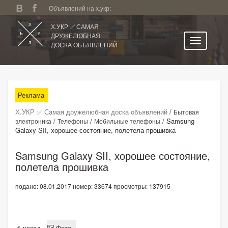
Объявлений на х.укр:
Х.УКР ✅ САМАЯ
ДРУЖЕЛЮБНАЯ
ДОСКА ОБЪЯВЛЕНИЙ
Главная
Все регионы
Реклама
Категории
Х.УКР ✅ Самая дружелюбная доска объявлений
/
Бытовая
Избранное
/
/
/
Samsung
электроника
Телефоны
Мобильные телефоны
Galaxy SII, хорошее состояние, полетела прошивка
Личный кабинет
Поиск по сайту
Samsung Galaxy SII, хорошее состояние,
полетела прошивка
Подать объявление
подано: 08.01.2017
номер: 33674
просмотры: 137915
назад
Фото