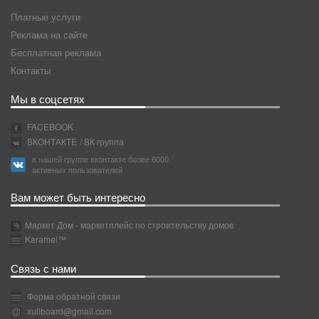
Платные услуги
Реклама на сайте
Бесплатная реклама
Контакты
Мы в соцсетях
FACEBOOK
ВКОНТАКТЕ
/ ВК группа
в нашей группе вконтакте более 6000
активных пользователей
Вам может быть интересно
Маркет Дом - маркетплейс по строительству домов
Karamel™
Связь с нами
Форма обратной связи
xullboard@gmail.com