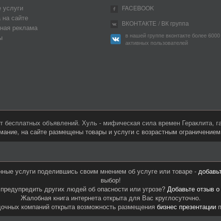
 услуги
FACEBOOK
 на сайте
ВКОНТАКТЕ
/ ВК группа
ная реклама
в нашей группе вконтакте более 6000
ы
активных пользователей
 бесплатных объявлений. Хуль - мифическая сила времен Гераклита, 
мание, на сайте размещены товары и услуги с возрастным ограничение
нные услуги поделившись своим мнением об услуге или товаре -
добавь
выбор!
предупредить других людей об опасности или угрозе?
Добавьте отзыв о
Жалобная книга интернета открыта для Вас круглосуточно.
дочных компаний открыта возможность размещения
бизнес презентации
п