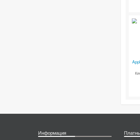
Appl
Ки
Информация
Платны