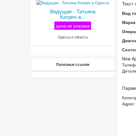
Текст
Ведущая - Татьяна
Вид т
Катрич в...
Марка
цена не указана
Опера
Одесса и область
Диаго
Состо
New Ap
Полезные ссылки
Телефо
Детали
Парам
Катего
Адрес: