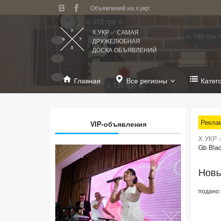
Объявлений на х.укр:
Х.УКР ✅ САМАЯ
ДРУЖЕЛЮБНАЯ
ДОСКА ОБЪЯВЛЕНИЙ
Главная
Все регионы
Катег
Рекла
VIP-объявления
Х.УКР 
Gb Blac
Новы
подано: