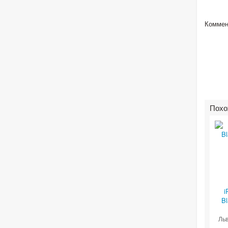
Коммен
Похо
i
Bl
Льв