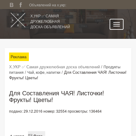
Объявлений на х.укр:
Х.УКР ✅ САМАЯ
ДРУЖЕЛЮБНАЯ
ДОСКА ОБЪЯВЛЕНИЙ
Главная
Все регионы
Реклама
Категории
Х.УКР ✅ Самая дружелюбная доска объявлений
/
Продукты
Избранное
/
/
Для Составления ЧАЯ! Листочки!
питания
Чай, кофе, напитки
Фрукты! Цветы!
Личный кабинет
Поиск по сайту
Для Составления ЧАЯ! Листочки!
Фрукты! Цветы!
Подать объявление
подано: 29.12.2016
номер: 32554
просмотры: 136464
назад
Фото