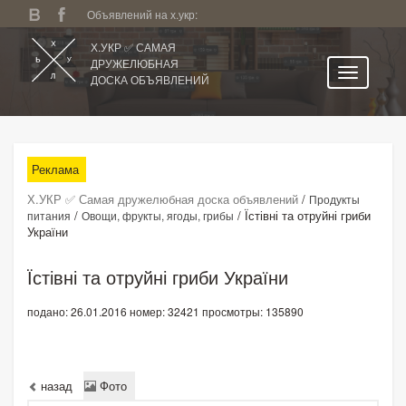
Объявлений на х.укр:
Х.УКР ✅ САМАЯ
ДРУЖЕЛЮБНАЯ
ДОСКА ОБЪЯВЛЕНИЙ
Главная
Все регионы
Реклама
Категории
Х.УКР ✅ Самая дружелюбная доска объявлений
/
Продукты
Избранное
/
/
Їстівні та отруйні гриби
питания
Овощи, фрукты, ягоды, грибы
України
Личный кабинет
Поиск по сайту
Їстівні та отруйні гриби України
Подать объявление
подано: 26.01.2016
номер: 32421
просмотры: 135890
назад
Фото