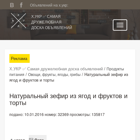
Объявлений на х.укр:
Х.УКР ✅ САМАЯ
ДРУЖЕЛЮБНАЯ
ДОСКА ОБЪЯВЛЕНИЙ
Главная
Все регионы
Реклама
Категории
Х.УКР ✅ Самая дружелюбная доска объявлений
/
Продукты
Избранное
/
/
Натуральный зефир из
питания
Овощи, фрукты, ягоды, грибы
ягод и фруктов и торты
Личный кабинет
Поиск по сайту
Натуральный зефир из ягод и фруктов и
торты
Подать объявление
подано: 10.01.2016
номер: 32369
просмотры: 135817
назад
Фото