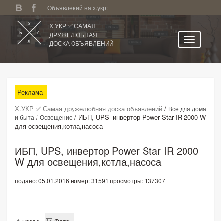
Объявлений на х.укр:
Х.УКР ✅ САМАЯ
ДРУЖЕЛЮБНАЯ
ДОСКА ОБЪЯВЛЕНИЙ
Главная
Все регионы
Реклама
Категории
Х.УКР ✅ Самая дружелюбная доска объявлений
/
Все для дома
Избранное
/
/
ИБП, UPS, инвертор Power Star IR 2000 W
и быта
Освещение
для освещения,котла,насоса
Личный кабинет
Поиск по сайту
ИБП, UPS, инвертор Power Star IR 2000
W для освещения,котла,насоса
Подать объявление
подано: 05.01.2016
номер: 31591
просмотры: 137307
назад
Фото