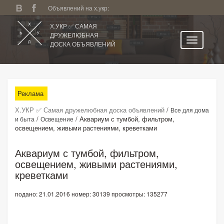
Объявлений на х.укр:
Х.УКР ✅ САМАЯ
ДРУЖЕЛЮБНАЯ
ДОСКА ОБЪЯВЛЕНИЙ
Главная
Все регионы
Реклама
Категории
Х.УКР ✅ Самая дружелюбная доска объявлений
/
Все для дома
Избранное
/
/
Аквариум с тумбой, фильтром,
и быта
Освещение
освещением, живыми растениями, креветками
Личный кабинет
Поиск по сайту
Аквариум с тумбой, фильтром,
освещением, живыми растениями,
Подать объявление
креветками
подано: 21.01.2016
номер: 30139
просмотры: 135277