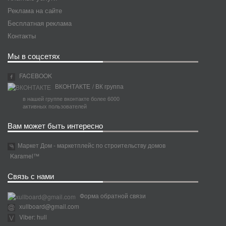
Реклама на сайте
Бесплатная реклама
Контакты
Мы в соцсетях
FACEBOOK
ВКОНТАКТЕ
/ ВК группа
в нашей группе вконтакте более 6000
активных пользователей
Вам может быть интересно
Маркет Дом - маркетплейс по строительству домов
Karamel™
Связь с нами
Форма обратной связи
xullboard@gmail.com
Viber: hull