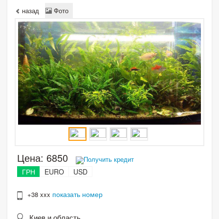
назад
Фото
Цена:
6850
Получить кредит
ГРН
EURO
USD
показать номер
+38 xxx
Киев и область