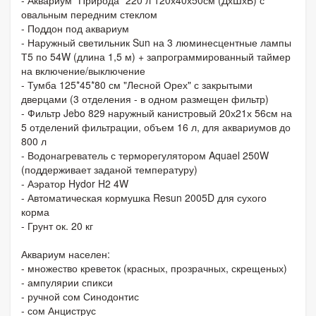
овальным передним стеклом
- Поддон под аквариум
- Наружный светильник Sun на 3 люминесцентные лампы
Т5 по 54W (длина 1,5 м) + запрограммированный таймер
на включение/выключение
- Тумба 125*45*80 см "Лесной Орех" с закрытыми
дверцами (3 отделения - в одном размещен фильтр)
- Фильтр Jebo 829 наружный канистровый 20х21х 56см на
5 отделений фильтрации, объем 16 л, для аквариумов до
800 л
- Водонагреватель с терморегулятором Aquael 250W
(поддерживает заданой температуру)
- Аэратор Hydor H2 4W
- Автоматическая кормушка Resun 2005D для сухого
корма
- Грунт ок. 20 кг
Аквариум населен:
- множество креветок (красных, прозрачных, скрещеных)
- ампулярии спикси
- ручной сом Синодонтис
- сом Анциструс