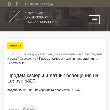
Объявлений на х.укр:
Х.УКР ✅ САМАЯ
ДРУЖЕЛЮБНАЯ
ДОСКА ОБЪЯВЛЕНИЙ
Главная
Все регионы
Реклама
Категории
Х.УКР ✅ Самая дружелюбная доска объявлений
/
Все для дома
Избранное
/
/
Продам камеры и датчик освещения на
и быта
Освещение
Lenovo s820
Личный кабинет
Поиск по сайту
Продам камеры и датчик освещения на
Lenovo s820
Подать объявление
подано: 22.01.2016
номер: 30114
просмотры: 136420
назад
Фото