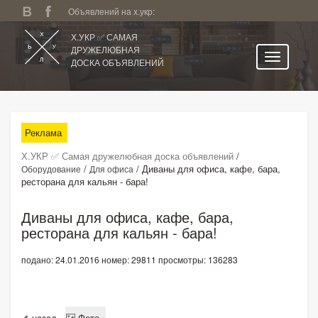
Объявлений на х.укр:
Х.УКР ✅ САМАЯ
ДРУЖЕЛЮБНАЯ
ДОСКА ОБЪЯВЛЕНИЙ
Главная
Все регионы
Реклама
Категории
Х.УКР ✅ Самая дружелюбная доска объявлений
/
Избранное
/
/
Диваны для офиса, кафе, бара,
Оборудование
Для офиса
ресторана для кальян - бара!
Личный кабинет
Поиск по сайту
Диваны для офиса, кафе, бара,
ресторана для кальян - бара!
Подать объявление
подано: 24.01.2016
номер: 29811
просмотры: 136283
назад
Фото