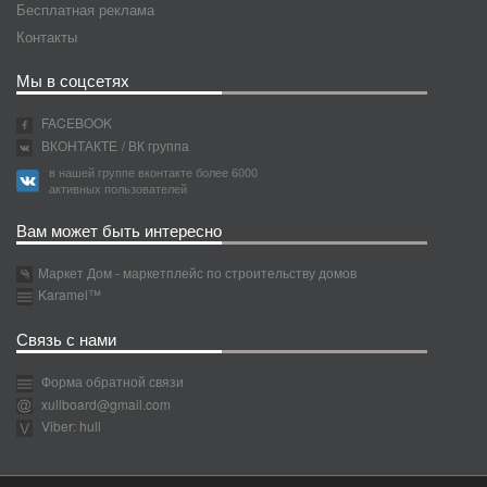
Бесплатная реклама
Контакты
Мы в соцсетях
FACEBOOK
ВКОНТАКТЕ
/ ВК группа
в нашей группе вконтакте более 6000
активных пользователей
Вам может быть интересно
Маркет Дом - маркетплейс по строительству домов
Karamel™
Связь с нами
Форма обратной связи
xullboard@gmail.com
Viber: hull