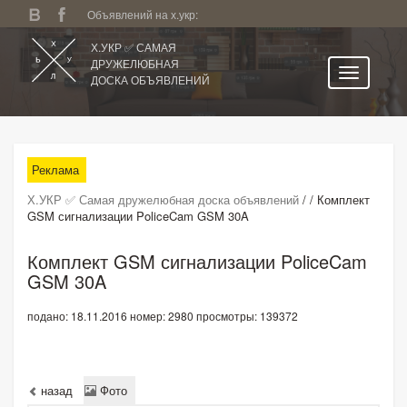
Объявлений на х.укр:
Х.УКР ✅ САМАЯ
ДРУЖЕЛЮБНАЯ
ДОСКА ОБЪЯВЛЕНИЙ
Главная
Все регионы
Реклама
Категории
Х.УКР ✅ Самая дружелюбная доска объявлений
/
/
Комплект
Избранное
GSM сигнализации PoliceCam GSM 30A
Личный кабинет
Комплект GSM сигнализации PoliceCam
Поиск по сайту
GSM 30A
Подать объявление
подано: 18.11.2016
номер: 2980
просмотры: 139372
назад
Фото