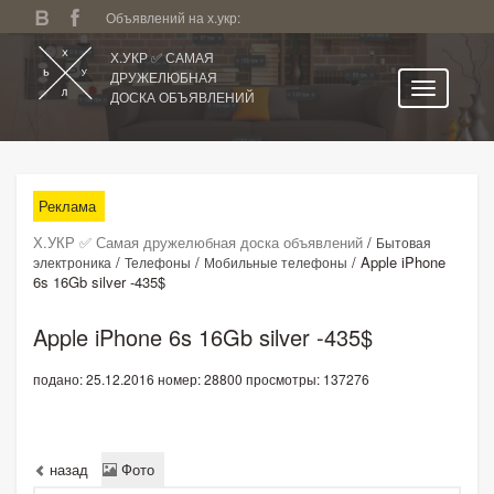
Объявлений на х.укр:
Х.УКР ✅ САМАЯ
ДРУЖЕЛЮБНАЯ
ДОСКА ОБЪЯВЛЕНИЙ
Главная
Все регионы
Реклама
Категории
Х.УКР ✅ Самая дружелюбная доска объявлений
/
Бытовая
Избранное
/
/
/
Apple iPhone
электроника
Телефоны
Мобильные телефоны
6s 16Gb silver -435$
Личный кабинет
Поиск по сайту
Apple iPhone 6s 16Gb silver -435$
Подать объявление
подано: 25.12.2016
номер: 28800
просмотры: 137276
назад
Фото