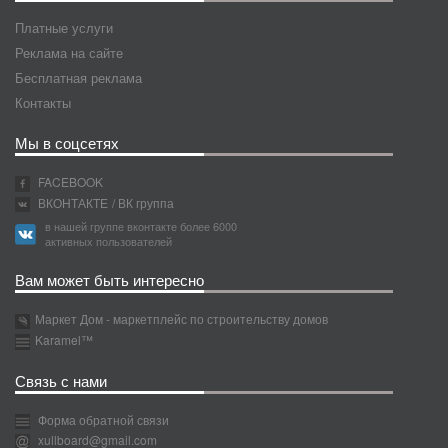
Платные услуги
Реклама на сайте
Бесплатная реклама
Контакты
Мы в соцсетях
FACEBOOK
ВКОНТАКТЕ
/ ВК группа
в нашей группе вконтакте более 6000
активных пользователей
Вам может быть интересно
Маркет Дом - маркетплейс по строительству домов
Karamel™
Связь с нами
Форма обратной связи
xullboard@gmail.com