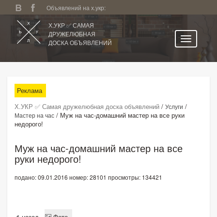
Объявлений на х.укр:
Х.УКР ✅ САМАЯ
ДРУЖЕЛЮБНАЯ
ДОСКА ОБЪЯВЛЕНИЙ
Главная
Все регионы
Реклама
Категории
Х.УКР ✅ Самая дружелюбная доска объявлений
/
/
Услуги
Избранное
/
Муж на час-домашний мастер на все руки
Мастер на час
недорого!
Личный кабинет
Поиск по сайту
Муж на час-домашний мастер на все
руки недорого!
Подать объявление
подано: 09.01.2016
номер: 28101
просмотры: 134421
назад
Фото