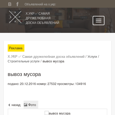
Объявлений на х.укр:
Х.УКР ✅ САМАЯ
ДРУЖЕЛЮБНАЯ
ДОСКА ОБЪЯВЛЕНИЙ
Главная
Все регионы
Реклама
Категории
Х.УКР ✅ Самая дружелюбная доска объявлений
/
/
Услуги
Избранное
/
вывоз мусора
Строительные услуги
Личный кабинет
вывоз мусора
Поиск по сайту
подано: 20.12.2016
номер: 27532
просмотры: 134916
Подать объявление
назад
Фото