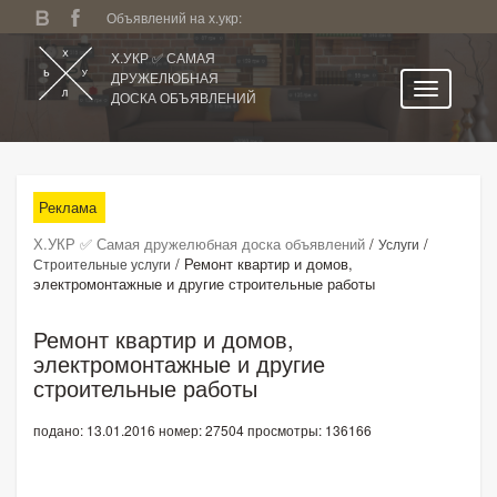
Объявлений на х.укр:
Х.УКР ✅ САМАЯ
ДРУЖЕЛЮБНАЯ
ДОСКА ОБЪЯВЛЕНИЙ
Главная
Все регионы
Реклама
Категории
Х.УКР ✅ Самая дружелюбная доска объявлений
/
/
Услуги
Избранное
/
Ремонт квартир и домов,
Строительные услуги
электромонтажные и другие строительные работы
Личный кабинет
Поиск по сайту
Ремонт квартир и домов,
электромонтажные и другие
Подать объявление
строительные работы
подано: 13.01.2016
номер: 27504
просмотры: 136166