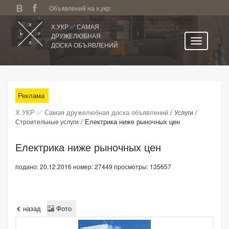
Объявлений на х.укр:
Х.УКР ✅ САМАЯ
ДРУЖЕЛЮБНАЯ
ДОСКА ОБЪЯВЛЕНИЙ
Главная
Все регионы
Реклама
Категории
Х.УКР ✅ Самая дружелюбная доска объявлений
/
/
Услуги
Избранное
/
Електрика ниже рыночных цен
Строительные услуги
Личный кабинет
Електрика ниже рыночных цен
Поиск по сайту
подано: 20.12.2016
номер: 27449
просмотры: 135657
Подать объявление
назад
Фото