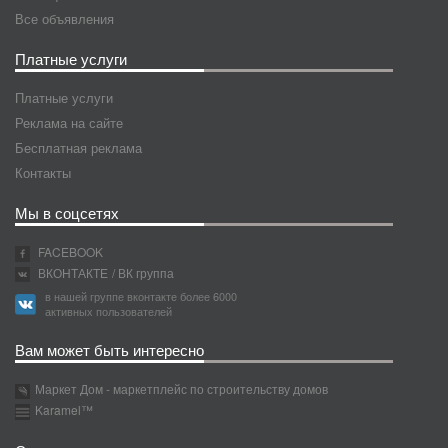
Все объявления
Платные услуги
Платные услуги
Реклама на сайте
Бесплатная реклама
Контакты
Мы в соцсетях
FACEBOOK
ВКОНТАКТЕ
/ ВК группа
в нашей группе вконтакте более 6000
активных пользователей
Вам может быть интересно
Маркет Дом - маркетплейс по строительству домов
Karamel™