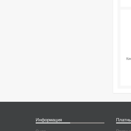
Ки
Информация
Платны
О нас
Платные