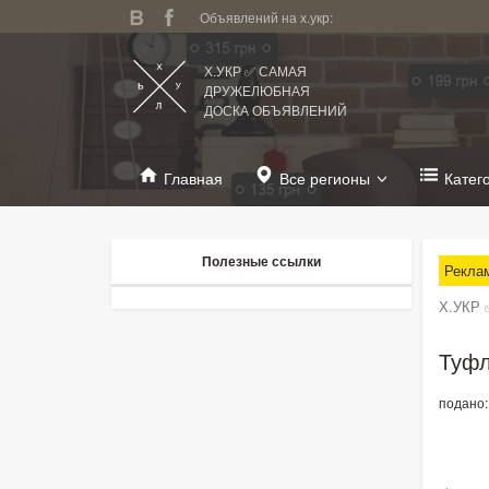
Объявлений на х.укр:
Х.УКР ✅ САМАЯ
ДРУЖЕЛЮБНАЯ
ДОСКА ОБЪЯВЛЕНИЙ
Главная
Все регионы
Катег
Полезные ссылки
Рекла
Х.УКР 
Туфл
подано: