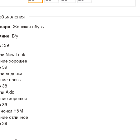
 объявления
овара
: Женская обувь
яние
: Б/у
р
: 39
ли New Look
яние хорошее
 39
ли лодочки
ние новых
 38
ли Aldo
яние хорошее
 39
иночки H&M
ние отличное
 39