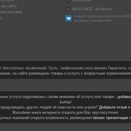
 на сайте
ВКОНТАКТЕ
/ ВК группа
ная реклама
в нашей группе вконтакте более 6000
ы
активных пользователей
 бесплатных объявлений. Хуль - мифическая сила времен Гераклита, 
мание, на сайте размещены товары и услуги с возрастным ограничение
нные услуги поделившись своим мнением об услуге или товаре -
добавь
выбор!
предупредить других людей об опасности или угрозе?
Добавьте отзыв о
Жалобная книга интернета открыта для Вас круглосуточно.
дочных компаний открыта возможность размещения
бизнес презентации
п