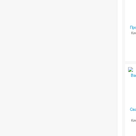
Пр
Ки
Cв
Ки