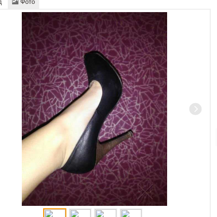
д
Фото