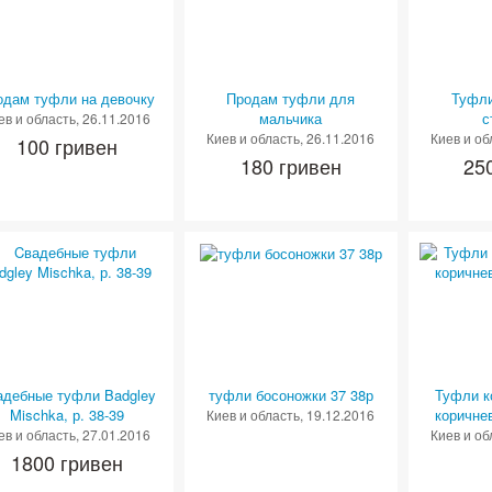
одам туфли на девочку
Продам туфли для
Туфли
мальчика
с
ев и область
, 26.11.2016
Киев и область
, 26.11.2016
Киев и об
100 гривен
180 гривен
25
адебные туфли Badgley
туфли босоножки 37 38р
Туфли к
Mischka, р. 38-39
коричне
Киев и область
, 19.12.2016
ев и область
, 27.01.2016
Киев и об
1800 гривен