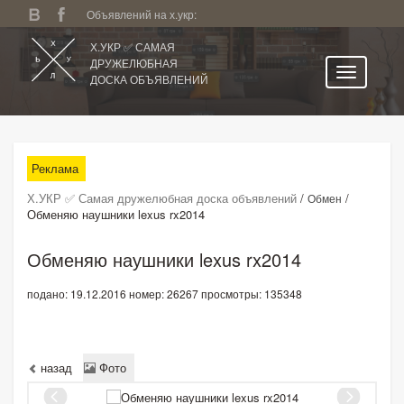
Объявлений на х.укр:
Х.УКР ✅ САМАЯ
ДРУЖЕЛЮБНАЯ
ДОСКА ОБЪЯВЛЕНИЙ
Главная
Все регионы
Реклама
Категории
Х.УКР ✅ Самая дружелюбная доска объявлений
/
/
Обмен
Избранное
Обменяю наушники lexus rx2014
Личный кабинет
Обменяю наушники lexus rx2014
Поиск по сайту
подано: 19.12.2016
номер: 26267
просмотры: 135348
Подать объявление
назад
Фото