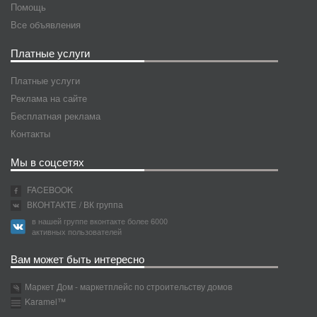
Помощь
Все объявления
Платные услуги
Платные услуги
Реклама на сайте
Бесплатная реклама
Контакты
Мы в соцсетях
FACEBOOK
ВКОНТАКТЕ
/ ВК группа
в нашей группе вконтакте более 6000
активных пользователей
Вам может быть интересно
Маркет Дом - маркетплейс по строительству домов
Karamel™