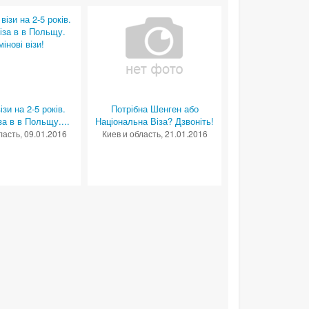
зи на 2-5 років.
Потрібна Шенген або
за в в Польщу....
Національна Віза? Дзвоніть!
ласть
, 09.01.2016
Киев и область
, 21.01.2016