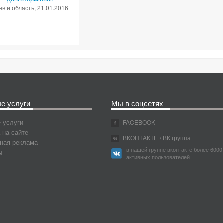
ев и область
, 21.01.2016
е услуги
Мы в соцсетях
 услуги
FACEBOOK
 на сайте
ВКОНТАКТЕ
/ ВК группа
ная реклама
в нашей группе вконтакте более 6000
ы
активных пользователей