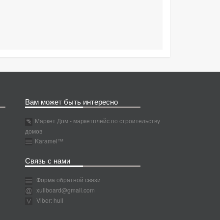
Вам может быть интересно
Маркет Дом - маркетплейс по строительству
домов
Karamel™
Связь с нами
Форма обратной связи
xullboard@gmail.com
Viber: hull