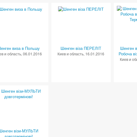
енген виза в Польшу
Шенген віза ПЕРЕЛІТ
Шенген ві
Робоча ві
ев и область
, 06.01.2016
Киев и область
, 16.01.2016
Киев и об
Шенген візи-МУЛЬТИ
довготермінові!