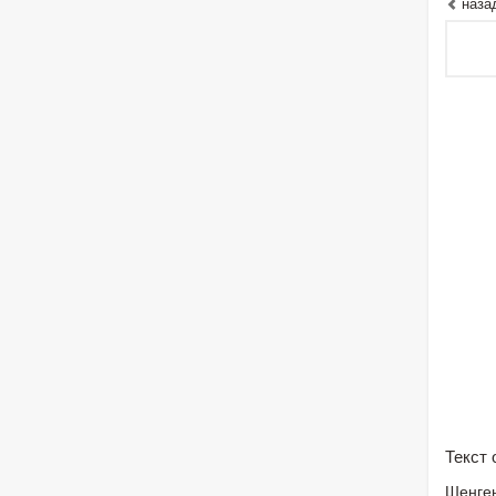
наза
Текст
Шенген