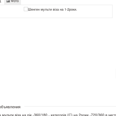
д
Фото
 объявления
 мульти віза на рік -360/180 - категорія (С),на 2роки -720/360,в чис