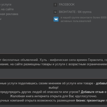
 услуги
FACEBOOK
 на сайте
ВКОНТАКТЕ
/ ВК группа
ная реклама
в нашей группе вконтакте более 6000
ы
активных пользователей
 бесплатных объявлений. Хуль - мифическая сила времен Гераклита, 
мание, на сайте размещены товары и услуги с возрастным ограничение
нные услуги поделившись своим мнением об услуге или товаре -
добавь
выбор!
предупредить других людей об опасности или угрозе?
Добавьте отзыв о
Жалобная книга интернета открыта для Вас круглосуточно.
дочных компаний открыта возможность размещения
бизнес презентации
п