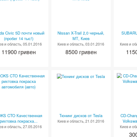
da Civic 5D почти новый
Nissan X-Trail 2,0 черный,
SUBARU 
(пробег 14 тыс!)
МТ, Киев
ев и область
, 05.01.2016
Киев и область
, 03.01.2016
Киев и об
11900 гривен
8500 гривен
115
KS CTO Качественная
Тюнинг дисков от Tesla
CD-Chang
рихтовка покраска...
Volksw
Киев и область
, 21.01.2016
ев и область
, 27.05.2016
Киев и об
30