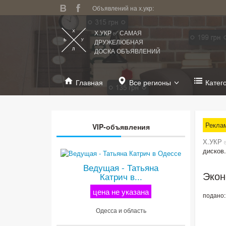
Объявлений на х.укр:
Х.УКР ✅ САМАЯ
ДРУЖЕЛЮБНАЯ
ДОСКА ОБЪЯВЛЕНИЙ
Главная
Все регионы
Катег
Рекла
VIP-объявления
Х.УКР 
дисков.
Ведущая - Татьяна
Экон
Катрич в...
цена не указана
подано:
Одесса и область