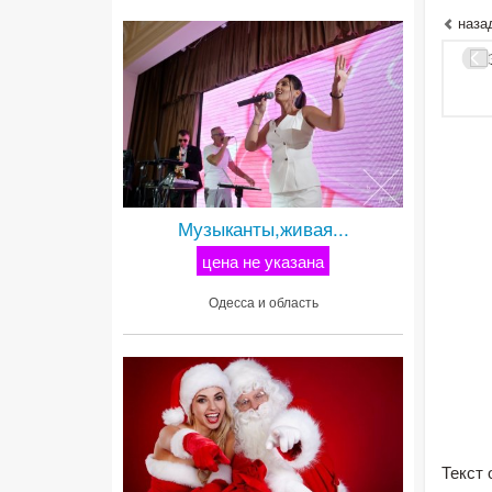
наза
Музыканты,живая...
цена не указана
Одесса и область
Текст