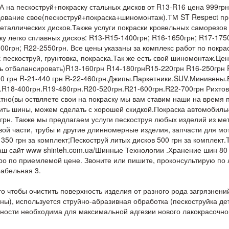
 на пескоструй+покраску стальных дисков от R13-R16 цена 999грн
ование свое(пескоструй+покраска+шиномонтаж).ТМ ST Respect пред
металлических дисков.Также услуги покраски кровельных саморезов 
ку легко сплавных дисков: R13-R15-1400грн; R16-1650грн; R17-175
00грн; R22-2550грн. Все цены указаны за комплекс работ по покра
: пескоструй, грунтовка, покраска.Так же есть свой шиномонтаж.Ц
ь отбалансировать)R13-160грн R14-180грнR15-220грн R16-250грн 
0 грн R-21-440 грн R-22-460грн.Джипы.Паркетники.SUV.Минивены.
.R18-400грн.R19-480грн.R20-520грн.R21-600грн.R22-700грн Рихтов
тно(вы оствляете свои на покраску мы вам ставим наши на время 
ить шины, можем сделать с хорошей скидкой.Покраска автомобильн
 грн. Также мы предлагаем услуги пескоструя любых изделий из ме
вой части, трубы и другие длинномерные изделия, запчасти для м
 350 грн за комплект;Пескоструй литых дисков 500 грн за комплект
ш сайт www shinteh.com.ua/Шинные Технологии .Хранение шин 80 г
ро по приемлемой цене. Звоните или пишите, проконсультирую по 
рабельная 3.
го чтобы очистить поверхность изделия от разного рода загрязнени
ны), используется струйно-абразивная обработка (пескоструйка де
ности необходима для максимальной адгезии нового лакокрасочного п