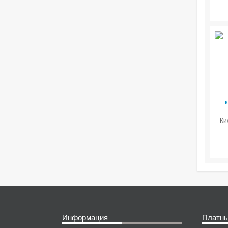
Ки
Информация
Платны