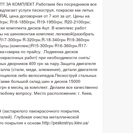
!!!! ЗА КОМПЛЕКТ.Работаем без посредников все
лагает услуги пескоструя, покраски как литых
RAL цена договорная от 7 коп за шт. Цены на
0грн; R18-1850грн; R19-1950грн; R20-2100грн;
ски комплекта дисков 4шт. В комплекс работ
ены на шиномонтаж комплекс легковой(разобрать
R17-300грн R-320грн.R-18-340грн R19-360грн
Бусы.(комплекс)R15-300грн R16-360грн.R17-
ка+сварка по прайсу. .Подменка дисков
покрасочных работ) при необходимости снять/
ых дворников 400 грн за пару.Защита двигателя
талла (стали, меди, алюминия), детали двигателя
отоциклов либо велосипедов.Пескоструй стальных
.Также большой склад шин и дисков 15000
рн в месяц за комплект. Делаем все качественно
любому вопросу. Место расположение: г. Киев,
й (застарелого лакокрасочного покрытия,
талей). Глубокая очистка металлической
окрытия к основе.http://peskostryu.kiev.ua/