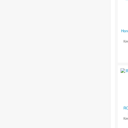
Hon
Ки
RO
Ки