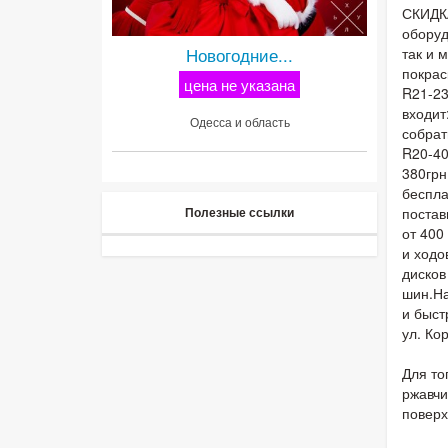
СКИДКА
оборуд
Новогодние...
так и 
покрас
цена не указана
R21-23
входит
Одесса и область
собрат
R20-40
380грн
беспла
постав
Полезные ссылки
от 400
и ходо
дисков
шин.На
и быст
ул. Ко
Для то
ржавчи
поверх