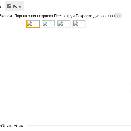
д
Фото
 объявления