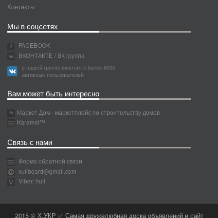
Контакты
Мы в соцсетях
FACEBOOK
ВКОНТАКТЕ
/ ВК группа
в нашей группе вконтакте более 6000
активных пользователей
Вам может быть интересно
Маркет Дом - маркетплейс по строительству домов
Karamel™
Связь с нами
Форма обратной связи
xullboard@gmail.com
Viber: hull
2015 © Х.УКР ✅ Самая дружелюбная доска объявлений и сайт