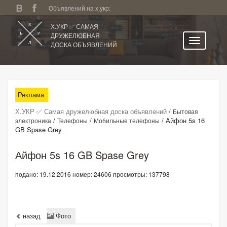
Объявлений на х.укр:
Х.УКР ✅ САМАЯ
ДРУЖЕЛЮБНАЯ
ДОСКА ОБЪЯВЛЕНИЙ
Главная
Все регионы
Реклама
Категории
Х.УКР ✅ Самая дружелюбная доска объявлений
/
Бытовая
Избранное
/
/
/
Айфон 5s 16
электроника
Телефоны
Мобильные телефоны
GB Spase Grey
Личный кабинет
Поиск по сайту
Айфон 5s 16 GB Spase Grey
Подать объявление
подано: 19.12.2016
номер: 24606
просмотры: 137798
назад
Фото