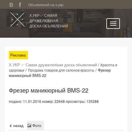
Объявлений на х.укр:
Х.УКР ✅ САМАЯ
ДРУЖЕЛЮБНАЯ
ДОСКА ОБЪЯВЛЕНИЙ
Главная
Все регионы
Реклама
Категории
Х.УКР ✅ Самая дружелюбная доска объявлений
/
Красота и
Избранное
/
/
Фрезер
здоровье
Продажа товаров для салонов красоты
маникюрный BMS-22
Личный кабинет
Поиск по сайту
Фрезер маникюрный BMS-22
Подать объявление
подано: 11.01.2016
номер: 22648
просмотры: 135288
назад
Фото