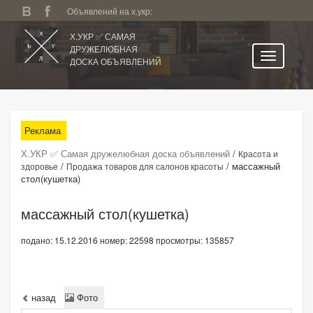
Объявлений на х.укр:
Х.УКР ✅ САМАЯ
ДРУЖЕЛЮБНАЯ
ДОСКА ОБЪЯВЛЕНИЙ
Главная
Все регионы
Реклама
Категории
Х.УКР ✅ Самая дружелюбная доска объявлений
/
Красота и
Избранное
/
/
массажный
здоровье
Продажа товаров для салонов красоты
стол(кушетка)
Личный кабинет
Поиск по сайту
массажный стол(кушетка)
Подать объявление
подано: 15.12.2016
номер: 22598
просмотры: 135857
назад
Фото