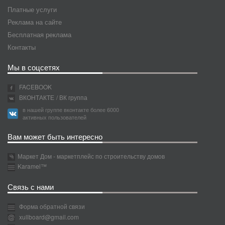
Платные услуги
Реклама на сайте
Бесплатная реклама
Контакты
Мы в соцсетях
FACEBOOK
ВКОНТАКТЕ
/ ВК группа
в нашей группе вконтакте более 6000
активных пользователей
Вам может быть интересно
Маркет Дом - маркетплейс по строительству домов
Karamel™
Связь с нами
Форма обратной связи
xullboard@gmail.com