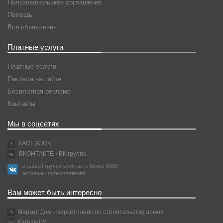
Пользовательское соглашение
Помощь
Все объявления
Платные услуги
Платные услуги
Реклама на сайте
Бесплатная реклама
Контакты
Мы в соцсетях
FACEBOOK
ВКОНТАКТЕ
/ ВК группа
в нашей группе вконтакте более 6000
активных пользователей
Вам может быть интересно
Маркет Дом - маркетплейс по строительству домов
Karamel™