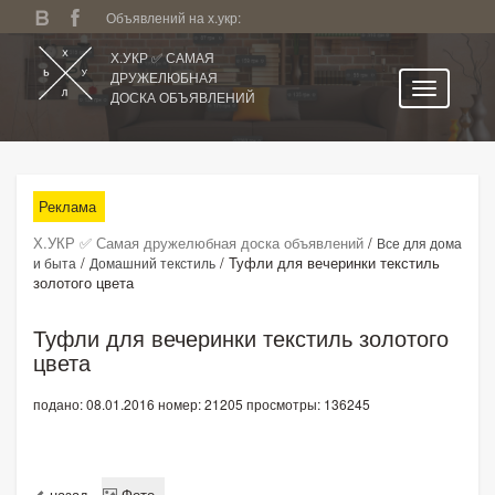
Объявлений на х.укр:
Х.УКР ✅ САМАЯ
ДРУЖЕЛЮБНАЯ
ДОСКА ОБЪЯВЛЕНИЙ
Главная
Все регионы
Реклама
Категории
Х.УКР ✅ Самая дружелюбная доска объявлений
/
Все для дома
Избранное
/
/
Туфли для вечеринки текстиль
и быта
Домашний текстиль
золотого цвета
Личный кабинет
Поиск по сайту
Туфли для вечеринки текстиль золотого
цвета
Подать объявление
подано: 08.01.2016
номер: 21205
просмотры: 136245
назад
Фото