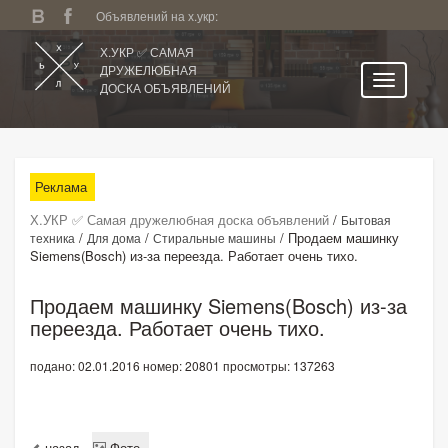
Объявлений на х.укр:
Х.УКР ✅ САМАЯ
ДРУЖЕЛЮБНАЯ
ДОСКА ОБЪЯВЛЕНИЙ
Главная
Все регионы
Реклама
Категории
Х.УКР ✅ Самая дружелюбная доска объявлений
/
Бытовая
Избранное
/
/
/
Продаем машинку
техника
Для дома
Стиральные машины
Siemens(Bosch) из-за переезда. Работает очень тихо.
Личный кабинет
Поиск по сайту
Продаем машинку Siemens(Bosch) из-за
переезда. Работает очень тихо.
Подать объявление
подано: 02.01.2016
номер: 20801
просмотры: 137263
назад
Фото