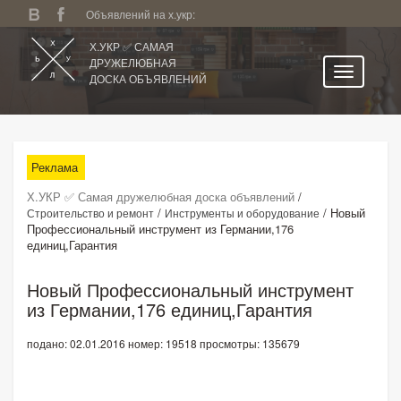
Объявлений на х.укр:
Х.УКР ✅ САМАЯ
ДРУЖЕЛЮБНАЯ
ДОСКА ОБЪЯВЛЕНИЙ
Главная
Все регионы
Реклама
Категории
Х.УКР ✅ Самая дружелюбная доска объявлений
/
Избранное
/
/
Новый
Строительство и ремонт
Инструменты и оборудование
Профессиональный инструмент из Германии,176
Личный кабинет
единиц,Гарантия
Поиск по сайту
Новый Профессиональный инструмент
Подать объявление
из Германии,176 единиц,Гарантия
подано: 02.01.2016
номер: 19518
просмотры: 135679