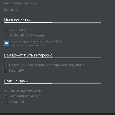
Бесплатная реклама
Контакты
Мы в соцсетях
FACEBOOK
ВКОНТАКТЕ
/ ВК группа
в нашей группе вконтакте более 6000
активных пользователей
Вам может быть интересно
Маркет Дом - маркетплейс по строительству домов
Karamel™
Связь с нами
Форма обратной связи
xullboard@gmail.com
Viber: hull