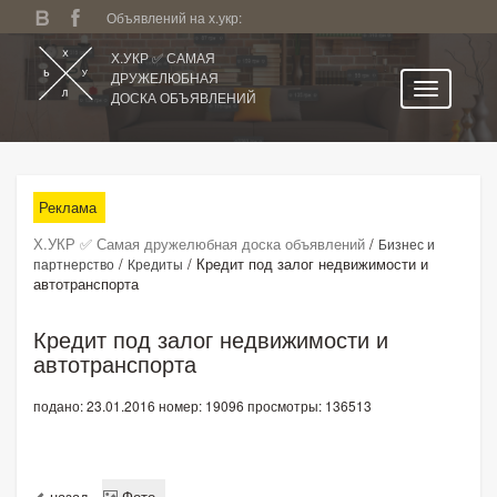
Объявлений на х.укр:
Х.УКР ✅ САМАЯ
ДРУЖЕЛЮБНАЯ
ДОСКА ОБЪЯВЛЕНИЙ
Главная
Все регионы
Реклама
Категории
Х.УКР ✅ Самая дружелюбная доска объявлений
/
Бизнес и
Избранное
/
/
Кредит под залог недвижимости и
партнерство
Кредиты
автотранспорта
Личный кабинет
Поиск по сайту
Кредит под залог недвижимости и
автотранспорта
Подать объявление
подано: 23.01.2016
номер: 19096
просмотры: 136513
назад
Фото