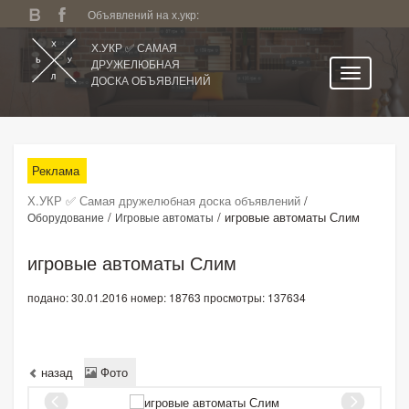
Объявлений на х.укр:
Х.УКР ✅ САМАЯ
ДРУЖЕЛЮБНАЯ
ДОСКА ОБЪЯВЛЕНИЙ
Главная
Все регионы
Реклама
Категории
Х.УКР ✅ Самая дружелюбная доска объявлений
/
Избранное
/
/
игровые автоматы Слим
Оборудование
Игровые автоматы
Личный кабинет
игровые автоматы Слим
Поиск по сайту
подано: 30.01.2016
номер: 18763
просмотры: 137634
Подать объявление
назад
Фото