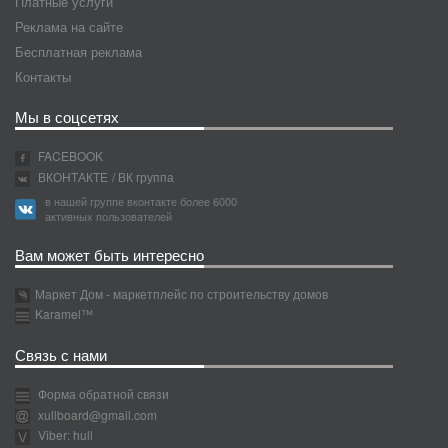
Платные услуги
Реклама на сайте
Бесплатная реклама
Контакты
Мы в соцсетях
FACEBOOK
ВКОНТАКТЕ
/ ВК группа
в нашей группе вконтакте более 6000
активных пользователей
Вам может быть интересно
Маркет Дом - маркетплейс по строительству домов
Karamel™
Связь с нами
Форма обратной связи
xullboard@gmail.com
Viber: hull