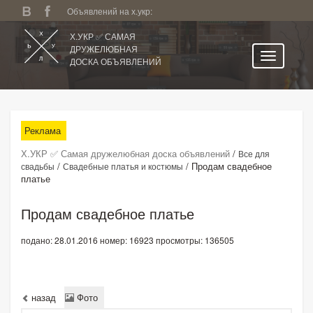
Объявлений на х.укр:
Х.УКР ✅ САМАЯ
ДРУЖЕЛЮБНАЯ
ДОСКА ОБЪЯВЛЕНИЙ
Главная
Все регионы
Реклама
Категории
Х.УКР ✅ Самая дружелюбная доска объявлений
/
Все для
Избранное
/
/
Продам свадебное
свадьбы
Свадебные платья и костюмы
платье
Личный кабинет
Поиск по сайту
Продам свадебное платье
Подать объявление
подано: 28.01.2016
номер: 16923
просмотры: 136505
назад
Фото