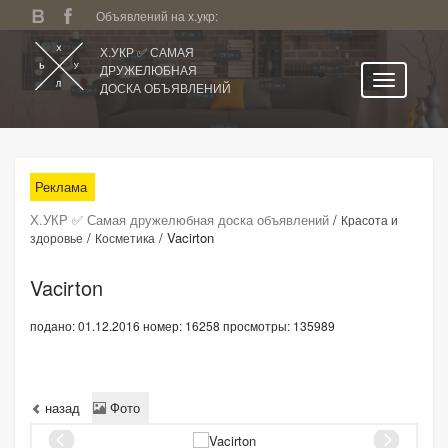
Объявлений на х.укр:
Х.УКР ✅ САМАЯ
ДРУЖЕЛЮБНАЯ
ДОСКА ОБЪЯВЛЕНИЙ
Главная
Все регионы
Реклама
Категории
Х.УКР ✅ Самая дружелюбная доска объявлений
/
Красота и
Избранное
/
/
Vacirton
здоровье
Косметика
Личный кабинет
Vacirton
Поиск по сайту
подано: 01.12.2016
номер: 16258
просмотры: 135989
Подать объявление
назад
Фото