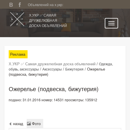
Объявлений на х.укр:
Х.УКР ✅ САМАЯ
ДРУЖЕЛЮБНАЯ
ДОСКА ОБЪЯВЛЕНИЙ
Главная
Все регионы
Реклама
Категории
Х.УКР ✅ Самая дружелюбная доска объявлений
/
Одежда,
Избранное
/
/
/
Ожерелье
обувь, аксессуары
Аксессуары
Бижутерия
(подвеска, бижутерия)
Личный кабинет
Поиск по сайту
Ожерелье (подвеска, бижутерия)
Подать объявление
подано: 31.01.2016
номер: 14531
просмотры: 135912
назад
Фото