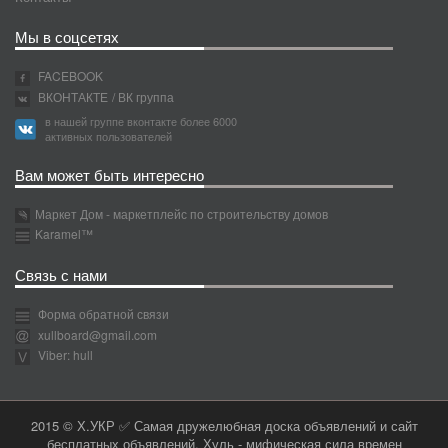
Мы в соцсетях
FACEBOOK
ВКОНТАКТЕ
/ ВК группа
в нашей группе вконтакте более 6000
активных пользователей
Вам может быть интересно
Маркет Дом - маркетплейс по строительству домов
Karamel™
Связь с нами
Форма обратной связи
xullboard@gmail.com
Viber: hull
2015 © Х.УКР ✅ Самая дружелюбная доска объявлений и сайт
бесплатных объявлений. Хуль - мифическая сила времен