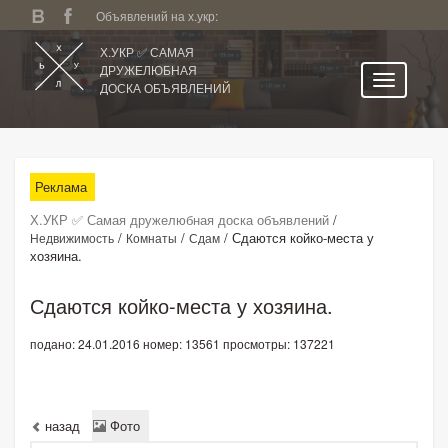
Объявлений на х.укр:
Х.УКР ✅ САМАЯ
ДРУЖЕЛЮБНАЯ
ДОСКА ОБЪЯВЛЕНИЙ
Главная
Все регионы
Реклама
Категории
Х.УКР ✅ Самая дружелюбная доска объявлений
/
Избранное
/
/
/
Сдаются койко-места у
Недвижимость
Комнаты
Сдам
хозяина.
Личный кабинет
Поиск по сайту
Сдаются койко-места у хозяина.
Подать объявление
подано: 24.01.2016
номер: 13561
просмотры: 137221
назад
Фото