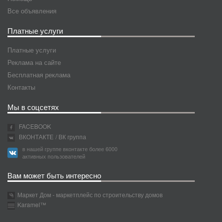
Все объявления
Платные услуги
Платные услуги
Реклама на сайте
Бесплатная реклама
Контакты
Мы в соцсетях
FACEBOOK
ВКОНТАКТЕ
/ ВК группа
в нашей группе вконтакте более 6000
активных пользователей
Вам может быть интересно
Маркет Дом - маркетплейс по строительству домов
Karamel™