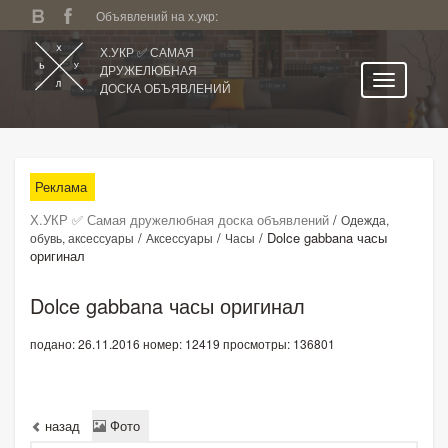
Объявлений на х.укр:
Х.УКР ✅ САМАЯ
ДРУЖЕЛЮБНАЯ
ДОСКА ОБЪЯВЛЕНИЙ
Главная
Все регионы
Реклама
Категории
Х.УКР ✅ Самая дружелюбная доска объявлений
/
Одежда,
Избранное
/
/
/
Dolce gabbana часы
обувь, аксессуары
Аксессуары
Часы
оригинал
Личный кабинет
Поиск по сайту
Dolce gabbana часы оригинал
Подать объявление
подано: 26.11.2016
номер: 12419
просмотры: 136801
назад
Фото