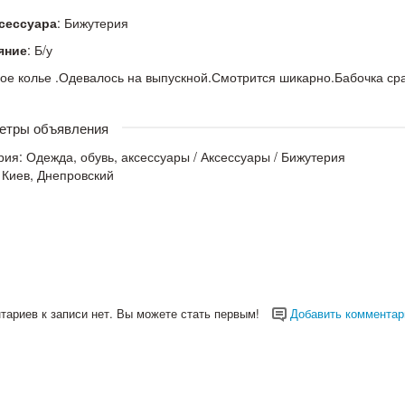
ксессуара
: Бижутерия
яние
: Б/у
ое колье .Одевалось на выпускной.Смотрится шикарно.Бабочка ср
етры объявления
рия:
Одежда, обувь, аксессуары
/
Аксессуары
/
Бижутерия
 Киев, Днепровский
тариев к записи нет. Вы можете стать первым!
Добавить комментар