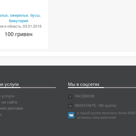
олье, ожерелье, бусы,
бижутерия
ев и область
, 03.01.2016
100 гривен
е услуги
Мы в соцсетях
 услуги
FACEBOOK
 на сайте
ВКОНТАКТЕ
/ ВК группа
ная реклама
в нашей группе вконтакте более 6000
ы
активных пользователей