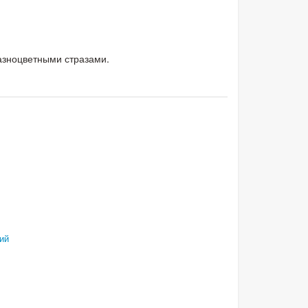
азноцветными стразами.
ий