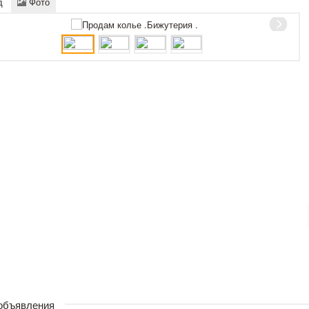
д
Фото
 объявления