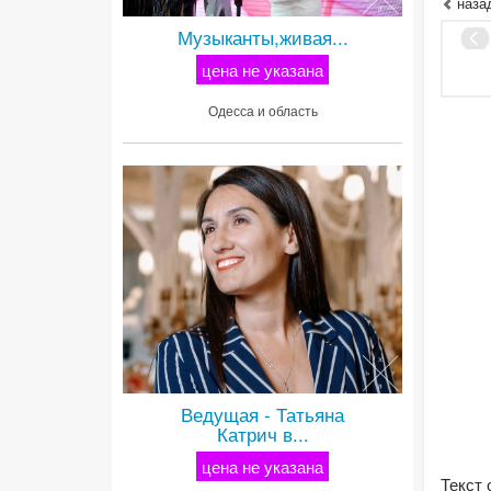
наза
Музыканты,живая...
цена не указана
Одесса и область
Ведущая - Татьяна
Катрич в...
цена не указана
Текст