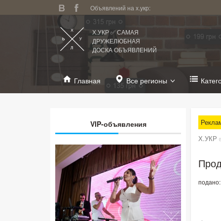
Объявлений на х.укр:
Х.УКР ✅ САМАЯ
ДРУЖЕЛЮБНАЯ
ДОСКА ОБЪЯВЛЕНИЙ
Главная
Все регионы
Катег
Рекла
VIP-объявления
Х.УКР 
Прод
подано: