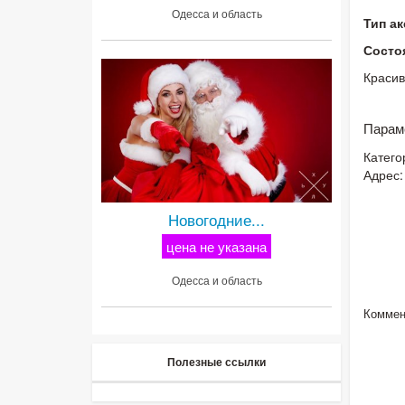
Одесса и область
Тип а
Состо
Красив
Парам
Катего
Адрес:
Новогодние...
цена не указана
Одесса и область
Коммен
Полезные ссылки