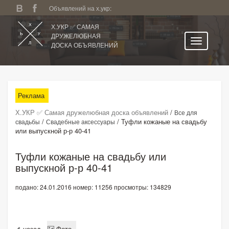
Объявлений на х.укр:
Х.УКР ✅ САМАЯ
ДРУЖЕЛЮБНАЯ
ДОСКА ОБЪЯВЛЕНИЙ
Главная
Все регионы
Реклама
Категории
Х.УКР ✅ Самая дружелюбная доска объявлений
/
Все для
Избранное
/
/
Туфли кожаные на свадьбу
свадьбы
Свадебные аксессуары
или выпускной р-р 40-41
Личный кабинет
Поиск по сайту
Туфли кожаные на свадьбу или
выпускной р-р 40-41
Подать объявление
подано: 24.01.2016
номер: 11256
просмотры: 134829
назад
Фото