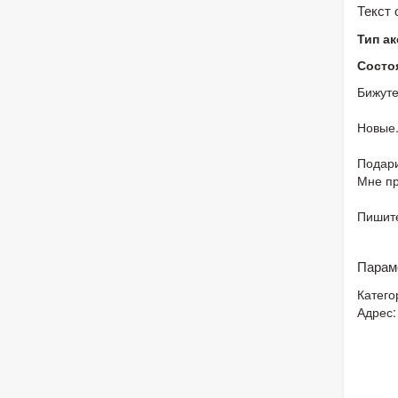
Текст
Тип а
Состо
Бижуте
Новые
Подари
Мне пр
Пишит
Парам
Катего
Адрес: