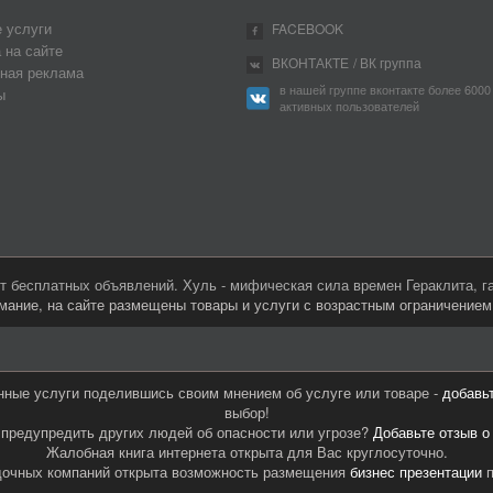
 услуги
FACEBOOK
 на сайте
ВКОНТАКТЕ
/ ВК группа
ная реклама
в нашей группе вконтакте более 6000
ы
активных пользователей
 бесплатных объявлений. Хуль - мифическая сила времен Гераклита, 
мание, на сайте размещены товары и услуги с возрастным ограничение
нные услуги поделившись своим мнением об услуге или товаре -
добавь
выбор!
предупредить других людей об опасности или угрозе?
Добавьте отзыв о
Жалобная книга интернета открыта для Вас круглосуточно.
дочных компаний открыта возможность размещения
бизнес презентации
п