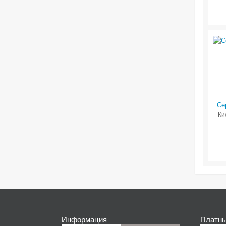
Се
Ки
Информация
Платны