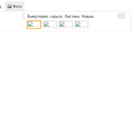
д
Фото