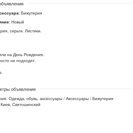
 объявления
ксессуара
: Бижутерия
яние
: Новый
рия, серьги. Листики.
.
ли на День Рождения.
осто не подходят.
е.
етры объявления
рия:
Одежда, обувь, аксессуары
/
Аксессуары
/
Бижутерия
 Киев, Святошинский