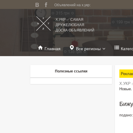
Объявлений на х.укр:
Х.УКР ✅ САМАЯ
ДРУЖЕЛЮБНАЯ
ДОСКА ОБЪЯВЛЕНИЙ
Главная
Все регионы
Катег
Полезные ссылки
Рекла
Х.УКР 
Новые.
Бижу
подано: