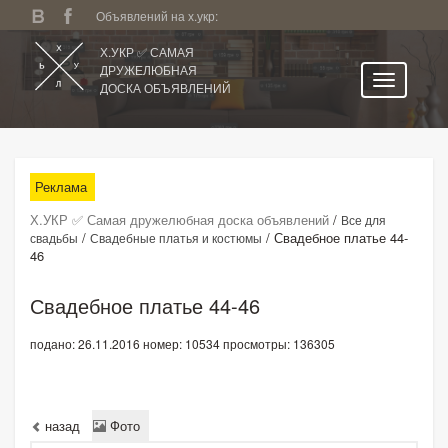
Объявлений на х.укр:
Х.УКР ✅ САМАЯ
ДРУЖЕЛЮБНАЯ
ДОСКА ОБЪЯВЛЕНИЙ
Главная
Все регионы
Реклама
Категории
Х.УКР ✅ Самая дружелюбная доска объявлений
/
Все для
Избранное
/
/
Свадебное платье 44-
свадьбы
Свадебные платья и костюмы
46
Личный кабинет
Поиск по сайту
Свадебное платье 44-46
Подать объявление
подано: 26.11.2016
номер: 10534
просмотры: 136305
назад
Фото