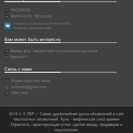
FACEBOOK
ВКОНТАКТЕ
/ ВК группа
в нашей группе вконтакте более 6000
активных пользователей
Вам может быть интересно
Маркет Дом - маркетплейс по строительству домов
Karamel™
Связь с нами
Форма обратной связи
xullboard@gmail.com
Viber: hull
2015 © Х.УКР ✅ Самая дружелюбная доска объявлений и сайт
бесплатных объявлений. Хуль - мифическая сила времен
Гераклита, гарантирующая успех сделки между продавцом и
покупателем.