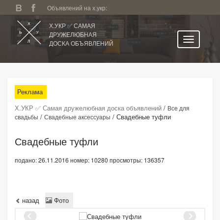
Объявлений на х.укр:
Х.УКР ✅ САМАЯ
ДРУЖЕЛЮБНАЯ
ДОСКА ОБЪЯВЛЕНИЙ
Главная
Все регионы
Реклама
Категории
Х.УКР ✅ Самая дружелюбная доска объявлений
/
Все для
Избранное
/
/
Свадебные туфли
свадьбы
Свадебные аксессуары
Личный кабинет
Свадебные туфли
Поиск по сайту
подано: 26.11.2016
номер: 10280
просмотры: 136357
Подать объявление
назад
Фото