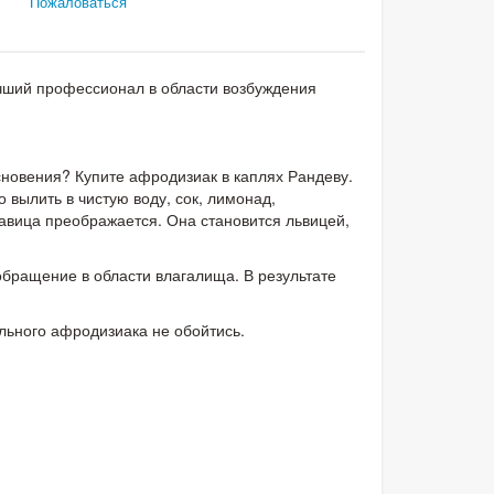
Пожаловаться
учший профессионал в области возбуждения
сновения? Купите афродизиак в каплях Рандеву.
 вылить в чистую воду, сок, лимонад,
авица преображается. Она становится львицей,
бращение в области влагалища. В результате
ьного афродизиака не обойтись.