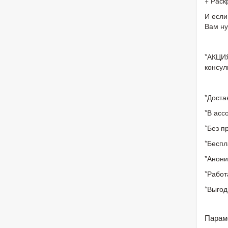
+ Раск
И если
Вам ну
*АКЦИЯ
консул
*Доста
*В асс
*Без п
*Беспл
*Анони
*Работ
*Выгод
Парам