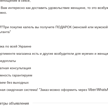
репощение в сексе;
 Вам интересно как доставить удовольствие женщине, то это возб
жно.
*При покупке капель вы получите ПОДАРОК (женский или мужской в
ьтанта*
вка по всей Украине
ортименте магазина есть и другие возбудители для мужчин и женщ
редоплаты
атная консультация
мность гарантируем
аем без выходных
ная скидочная система! *Заказ можно оформить через Viber/Whats
етры объявления