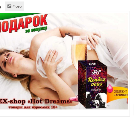
д
Фото