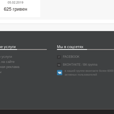
05.02.2019
625 гривен
е услуги
Мы в соцсетях
 услуги
FACEBOOK
 на сайте
ВКОНТАКТЕ
/ ВК группа
ная реклама
в нашей группе вконтакте более 6000
ы
активных пользователей