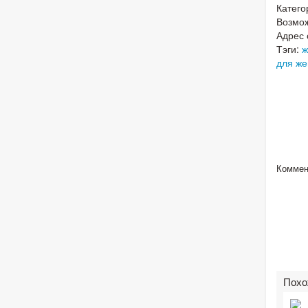
Катего
Возмож
Адрес 
Тэги:
ж
для ж
Коммен
Похо