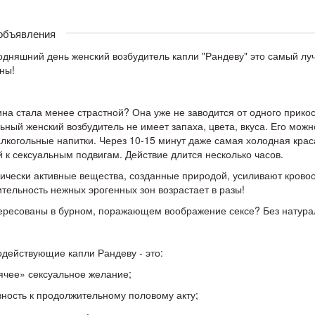
 объявления
одняшний день женский возбудитель капли "Рандеву" это самый л
ны!
а стала менее страстной? Она уже не заводится от одного прико
ьный женский возбудитель не имеет запаха, цвета, вкуса. Его можно
лкогольные напитки. Через 10-15 минут даже самая холодная крас
й к сексуальным подвигам. Действие длится несколько часов.
ически активные вещества, созданные природой, усиливают кровоо
ительность нежных эрогенных зон возрастает в разы!
ресованы в бурном, поражающем воображение сексе? Без натурал
действующие капли Рандеву - это:
ячее» сексуальное желание;
вность к продолжительному половому акту;