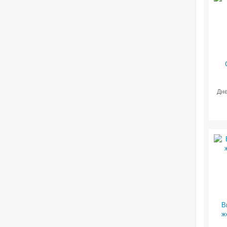
Дне
В
ж