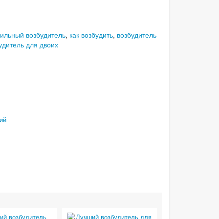
сильный возбудитель
,
как возбудить
,
возбудитель
удитель для двоих
ий