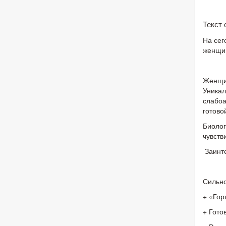
Текст
На сег
женщи
Женщин
Уникал
слабоа
готово
Биолог
чувств
Заинте
Сильно
+ «Гор
+ Гото