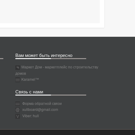
Вам может быть интересно
Маркет Дом - маркетплейс по строительству
домов
Karamel™
Связь с нами
Форма обратной связи
xullboard@gmail.com
Viber: hull