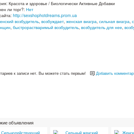
рия:
Красота и здоровье
/
Биологически Активные Добавки
ен ли торг?:
Нет
сайта:
http://sexshophotdreams.prom.ua
енский возбудитель
,
возбуждает
,
женская виагра
,
сильная виагра
,
енщин
,
быстрорастваримый возбудитель
,
возбудитель для нее
,
возб
тариев к записи нет. Вы можете стать первым!
Добавить комментар
жие объявления