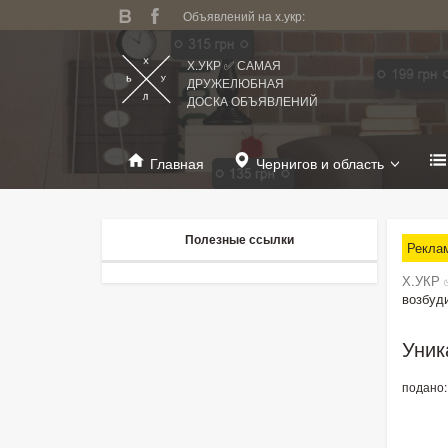
Объявлений на х.укр:
Х.УКР ✅ САМАЯ
ДРУЖЕЛЮБНАЯ
ДОСКА ОБЪЯВЛЕНИЙ
Главная
Чернигов и область
Полезные ссылки
Рекла
Х.УКР 
возбуд
Уник
подано: