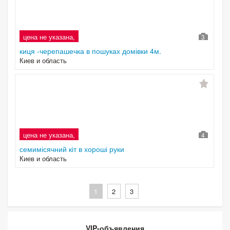
цена не указана,
3
киця -черепашечка в пошуках домівки 4м.
Киев и область
цена не указана,
4
семимісячний кіт в хороші руки
Киев и область
1
2
3
VIP-объявления