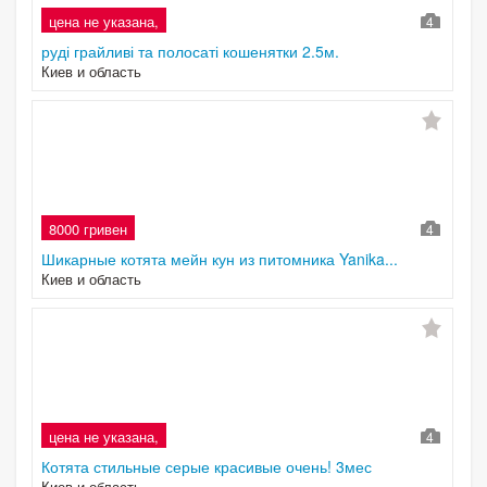
цена не указана,
4
руді грайливі та полосаті кошенятки 2.5м.
Киев и область
8000 гривен
4
Шикарные котята мейн кун из питомника Yanika...
Киев и область
цена не указана,
4
Котята стильные серые красивые очень! 3мес
Киев и область