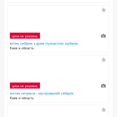
цена не указана,
2
котик сибіряк з дуже пухнастою шубкою
Киев и область
цена не указана,
4
когтик хитрюга - кастрований сибіряк
Киев и область