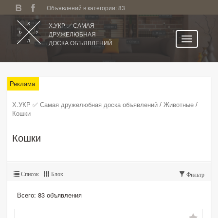
Объявлений в категории: 83
Х.УКР ✅ САМАЯ
ДРУЖЕЛЮБНАЯ
ДОСКА ОБЪЯВЛЕНИЙ
Главная
Все регионы
Реклама
Категории
Х.УКР ✅ Самая дружелюбная доска объявлений
/
Животные
/
Кошки
Избранное
Личный кабинет
Кошки
Поиск по сайту
Подать объявление
Список
Блок
Фильтр
Всего: 83 объявления