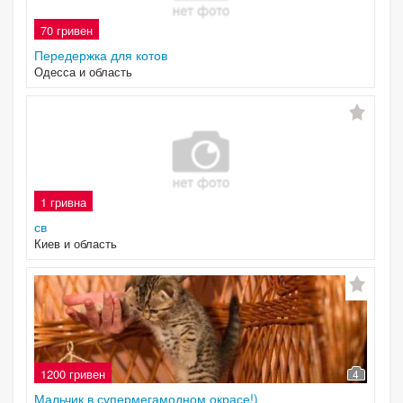
70 гривен
Передержка для котов
Одесса и область
1 гривна
св
Киев и область
1200 гривен
4
Мальчик в супермегамодном окрасе!)