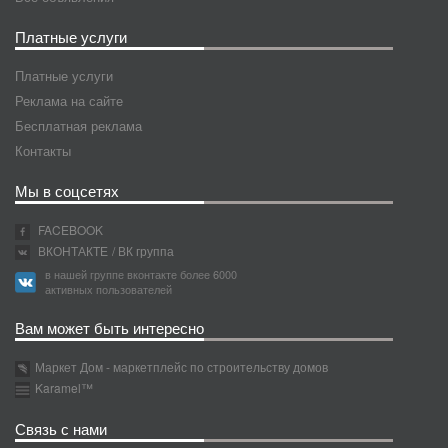
Платные услуги
Платные услуги
Реклама на сайте
Бесплатная реклама
Контакты
Мы в соцсетях
FACEBOOK
ВКОНТАКТЕ
/ ВК группа
в нашей группе вконтакте более 6000
активных пользователей
Вам может быть интересно
Маркет Дом - маркетплейс по строительству домов
Karamel™
Связь с нами