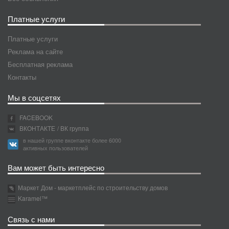
Платные услуги
Платные услуги
Реклама на сайте
Бесплатная реклама
Контакты
Мы в соцсетях
FACEBOOK
ВКОНТАКТЕ
/ ВК группа
в нашей группе вконтакте более 6000
активных пользователей
Вам может быть интересно
Маркет Дом - маркетплейс по строительству домов
Karamel™
Связь с нами