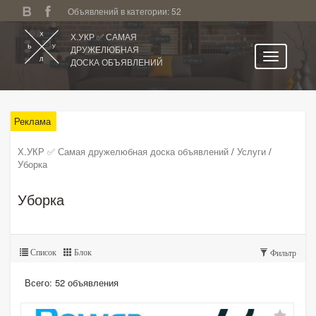
Объявлений в категории: 52
Х.УКР ✅ САМАЯ
ДРУЖЕЛЮБНАЯ
ДОСКА ОБЪЯВЛЕНИЙ
Главная
Все регионы
Реклама
Категории
Х.УКР ✅ Самая дружелюбная доска объявлений
/
Услуги
/
Уборка
Избранное
Личный кабинет
Уборка
Поиск по сайту
Подать объявление
Список
Блок
Фильтр
Всего: 52 объявления