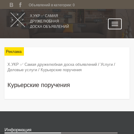
Объявлений в категории: 0
Х.УКР ✅ САМАЯ
ДРУЖЕЛЮБНАЯ
ДОСКА ОБЪЯВЛЕНИЙ
Главная
Все регионы
Реклама
Категории
Х.УКР ✅ Самая дружелюбная доска объявлений
/
Услуги
/
Деловые услуги
/
Курьерские поручения
Избранное
Личный кабинет
Курьерские поручения
Поиск по сайту
Подать объявление
Информация