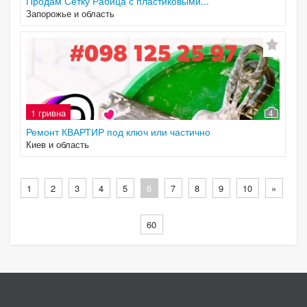
Продам Сетку Рабица с пластиковыми...
Запорожье и область
1 гривна
4
Ремонт КВАРТИР под ключ или частично
Киев и область
1
2
3
4
5
6
7
8
9
10
»
60