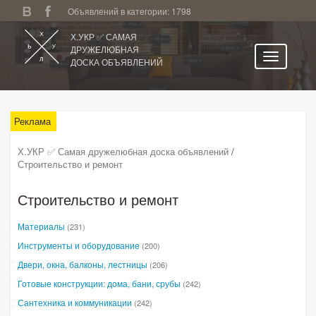
Объявлений в категории: 1798
Х.УКР ✅ САМАЯ
ДРУЖЕЛЮБНАЯ
ДОСКА ОБЪЯВЛЕНИЙ
Главная
Все регионы
Реклама
Категории
Х.УКР ✅ Самая дружелюбная доска объявлений
/
Строительство и ремонт
Избранное
Личный кабинет
Строительство и ремонт
Поиск по сайту
Материалы
(231)
Подать объявление
Инструменты и оборудование
(200)
Двери, окна, балконы, лестницы
(206)
Готовые конструкции: дома, бани, срубы
(242)
Сантехника и коммуникации
(242)