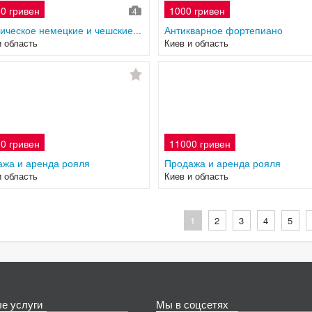
0 гривен
1000 гривен
4
ическое немецкие и чешские...
Антикварное фортепиано
и область
Киев и область
0 гривен
11000 гривен
жа и аренда рояля
Продажа и аренда рояля
и область
Киев и область
1
2
3
4
5
е услуги
Мы в соцсетях