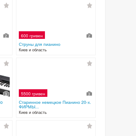
600 гривен
2
2
Струны для пианино
Киев и область
5500 гривен
3
3
io
Старинное немецкое Пианино 20-х.
ФИРМЫ...
Киев и область