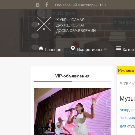
Объявлений в категории: 160
Х.УКР ✅ САМАЯ
ДРУЖЕЛЮБНАЯ
ДОСКА ОБЪЯВЛЕНИЙ
Главная
Все регионы
Катег
Реклама
VIP-объявления
Х.УКР ✅
Музы
Аккордео
Пианино
Для студ