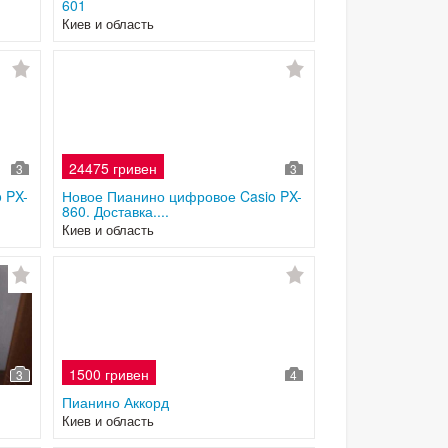
601
Киев и область
24475 гривен
3
3
 PX-
Новое Пианино цифровое Casio PX-
860. Доставка....
Киев и область
1500 гривен
3
4
Пианино Аккорд
Киев и область