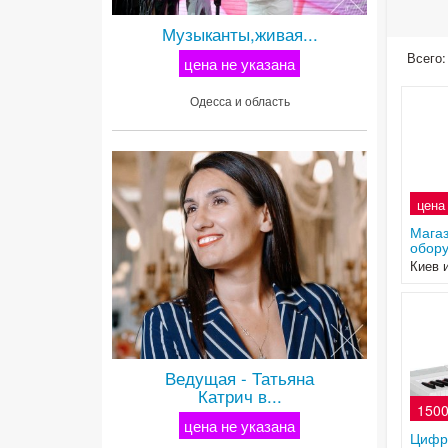
Музыканты,живая...
Всего:
цена не указана
Одесса и область
цена
Магаз
обору
Киев 
Ведущая - Татьяна
Катрич в...
1500
цена не указана
Цифр