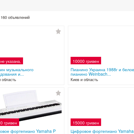
 160 объявлений
10000 гривен
 не указана,
ин музыкального
Пианино Украина 1988г и бело
дования и...
пианино Weinbach...
и область
Киев и область
0 гривен
15000 гривен
овое фортепиано Yamaha P
Цифровое фортепиано Yamaha