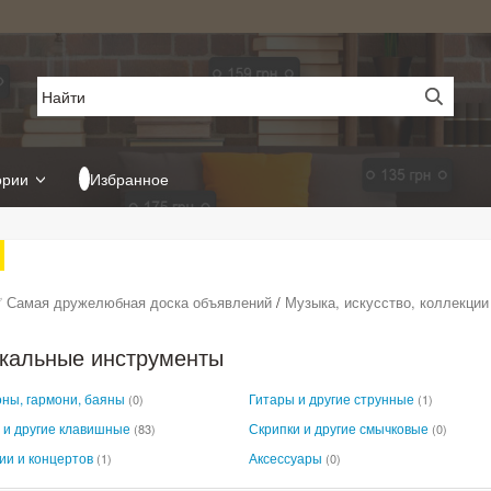
ории
Избранное
 Самая дружелюбная доска объявлений
/
Музыка, искусство, коллекции
кальные инструменты
ны, гармони, баяны
Гитары и другие струнные
(0)
(1)
 и другие клавишные
Скрипки и другие смычковые
(83)
(0)
ии и концертов
Аксессуары
(1)
(0)