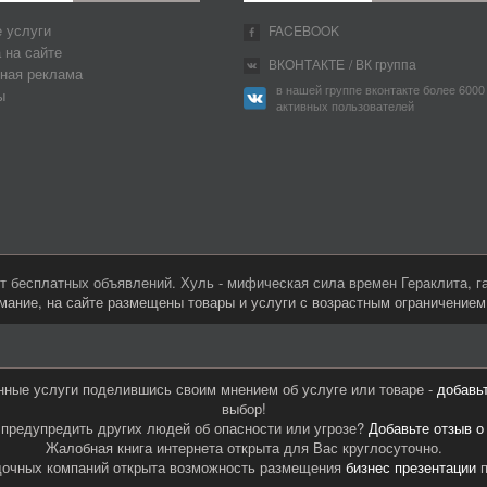
 услуги
FACEBOOK
 на сайте
ВКОНТАКТЕ
/ ВК группа
ная реклама
в нашей группе вконтакте более 6000
ы
активных пользователей
 бесплатных объявлений. Хуль - мифическая сила времен Гераклита, 
мание, на сайте размещены товары и услуги с возрастным ограничение
нные услуги поделившись своим мнением об услуге или товаре -
добавь
выбор!
предупредить других людей об опасности или угрозе?
Добавьте отзыв о
Жалобная книга интернета открыта для Вас круглосуточно.
дочных компаний открыта возможность размещения
бизнес презентации
п