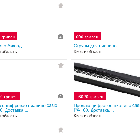
 гривен
600 гривен
4
ино Аккорд
Струны для пианино
и область
Киев и область
0 гривен
16020 гривен
3
аю цифровое пианино casio
Продаю цифровое пианино cas
0. Доставка....
PX-160. Доставка....
и область
Киев и область