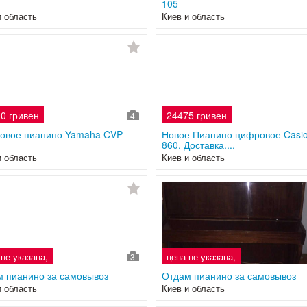
105
и область
Киев и область
0 гривен
24475 гривен
4
овое пианино Yamaha CVP
Новое Пианино цифровое Casio
860. Доставка....
и область
Киев и область
 не указана,
цена не указана,
3
 пианино за самовывоз
Отдам пианино за самовывоз
и область
Киев и область