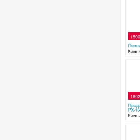
1500
Пиан
Киев 
1602
Прод
PX-16
Киев 