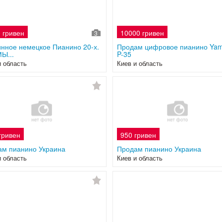
 гривен
10000 гривен
3
нное немецкое Пианино 20-х.
Продам цифровое пианино Ya
Ы...
P-35
и область
Киев и область
гривен
950 гривен
ам пианино Украина
Продам пианино Украина
и область
Киев и область