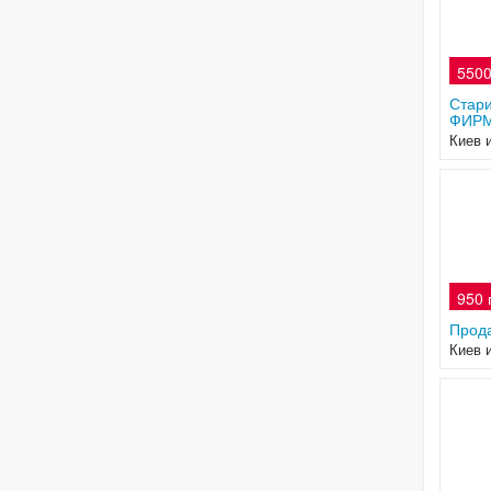
5500
Стари
ФИРМ
Киев 
950 
Прод
Киев 