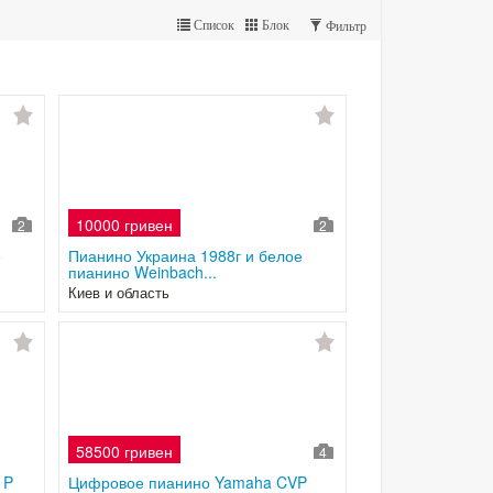
Список
Блок
Фильтр
10000 гривен
2
2
е
Пианино Украина 1988г и белое
пианино Weinbach...
Киев и область
58500 гривен
4
 P
Цифровое пианино Yamaha CVP