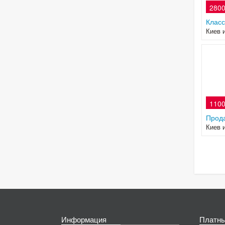
2800
Класс
Киев 
1100
Прода
Киев 
Информация
Платны