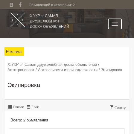
Объявлений в категории: 2
Х.УКР ✅ САМАЯ
ДРУЖЕЛЮБНАЯ
ДОСКА ОБЪЯВЛЕНИЙ
Главная
Все регионы
Реклама
Категории
Х.УКР ✅ Самая дружелюбная доска объявлений
/
Автотранспорт
/
Автозапчасти и принадлежности
/
Экипировка
Избранное
Личный кабинет
Экипировка
Поиск по сайту
Подать объявление
Список
Блок
Фильтр
Всего: 2 объявления