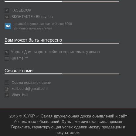
FACEBOOK
ВКОНТАКТЕ
/ ВК группа
в нашей группе вконтакте более 6000
активных пользователей
Вам может быть интересно
Маркет Дом - маркетплейс по строительству домов
Karamel™
Связь с нами
Форма обратной связи
xullboard@gmail.com
Viber: hull
2015 © Х.УКР ✅ Самая дружелюбная доска объявлений и сайт
бесплатных объявлений. Хуль - мифическая сила времен
Гераклита, гарантирующая успех сделки между продавцом и
покупателем.