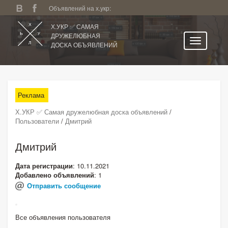
Объявлений на х.укр:
Х.УКР ✅ САМАЯ
ДРУЖЕЛЮБНАЯ
ДОСКА ОБЪЯВЛЕНИЙ
Главная
Все регионы
Реклама
Категории
Х.УКР ✅ Самая дружелюбная доска объявлений
/
Избранное
Пользователи
/
Дмитрий
Личный кабинет
Дмитрий
Поиск по сайту
Дата регистрации
: 10.11.2021
Подать объявление
Добавлено объявлений
: 1
Отправить сообщение
Все объявления пользователя