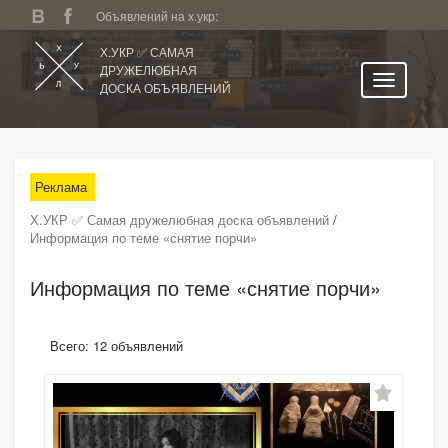
Объявлений на х.укр:
Х.УКР ✅ САМАЯ
ДРУЖЕЛЮБНАЯ
ДОСКА ОБЪЯВЛЕНИЙ
Главная
Все регионы
Реклама
Категории
Х.УКР ✅ Самая дружелюбная доска объявлений
/
Избранное
Информация по теме «снятие порчи»
Личный кабинет
Информация по теме «снятие порчи»
Поиск по сайту
Подать объявление
Всего: 12 объявлений