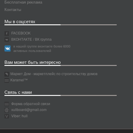
Бесплатная реклама
Контакты
Мы в соцсетях
FACEBOOK
ВКОНТАКТЕ
/ ВК группа
в нашей группе вконтакте более 6000
активных пользователей
Вам может быть интересно
Маркет Дом - маркетплейс по строительству домов
Karamel™
Связь с нами
Форма обратной связи
xullboard@gmail.com
Viber: hull