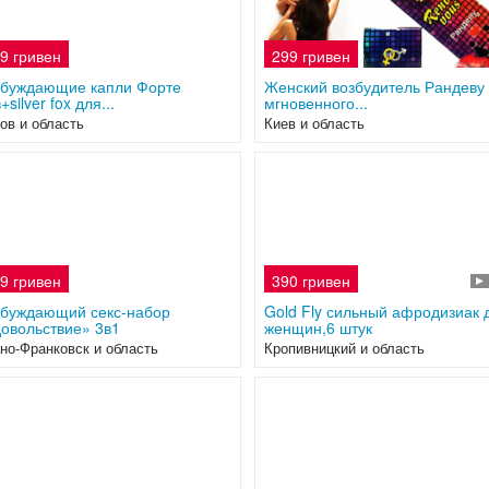
9 гривен
299 гривен
збуждающие капли Форте
Женский возбудитель Рандеву
+silver fox для...
мгновенного...
ов и область
Киев и область
9 гривен
390 гривен
збуждающий секс-набор
Gold Fly сильный афродизиак 
овольствие» 3в1
женщин,6 штук
но-Франковск и область
Кропивницкий и область