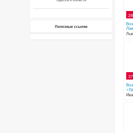
28
Во
Полезные ссылки
Лав
Льв
37
Во
«Уд
Ива