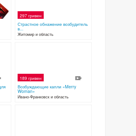
297 гривен
2
Страстное обнажение возбудитель
в...
Житомир и область
189 гривен
2
2
для
Возбуждающие капли «Merry
Woman»
Ивано-Франковск и область