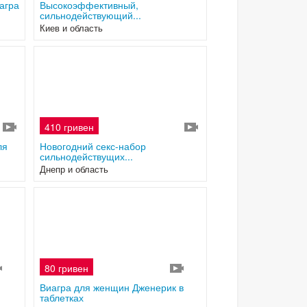
агра
Высокоэффективный,
сильнодействующий...
Киев и область
410 гривен
ля
Новогодний секс-набор
сильнодействущих...
Днепр и область
80 гривен
3
3
Виагра для женщин Дженерик в
таблетках