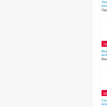
Уни
реш
Оде
70
Виа
воз
Вин
49
Си
воз