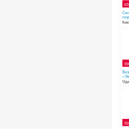
65
Сил
пор
Кие
99
Во
«Эк
Оде
50