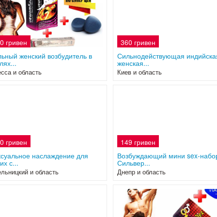
0 гривен
360 гривен
ьный женский возбудитель в
Сильнодействующая индийска
лях...
женская...
сса и область
Киев и область
0 гривен
149 гривен
суальное наслаждение для
Возбуждающий мини sex-набо
их с...
Сильвер...
льницкий и область
Днепр и область