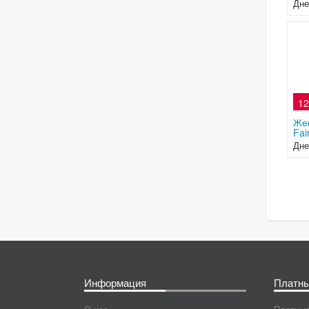
Дне
12
Жен
Fai
Дне
Информация
Платны