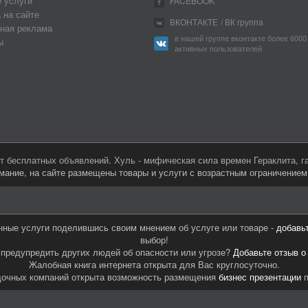
 услуги
FACEBOOK
 на сайте
ВКОНТАКТЕ
/ ВК группа
ная реклама
в нашей группе вконтакте более 6000
ы
активных пользователей
 бесплатных объявлений. Хуль - мифическая сила времен Гераклита, 
мание, на сайте размещены товары и услуги с возрастным ограничение
нные услуги поделившись своим мнением об услуге или товаре -
добавь
выбор!
предупредить других людей об опасности или угрозе?
Добавьте отзыв о
Жалобная книга интернета открыта для Вас круглосуточно.
дочных компаний открыта возможность размещения
бизнес презентации
п