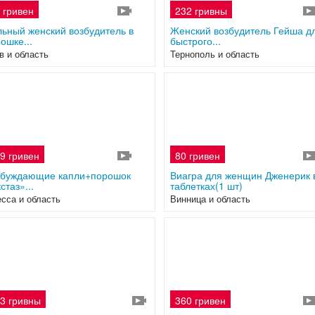
 гривен
232 гривны
3
ьный женский возбудитель в
Женский возбудитель Гейша д
ошке...
быстрого...
в и область
Тернополь и область
9 гривен
80 гривен
2
збуждающие капли+порошок
Виагра для женщин Дженерик 
стаз»...
таблетках(1 шт)
сса и область
Винница и область
3 гривны
360 гривен