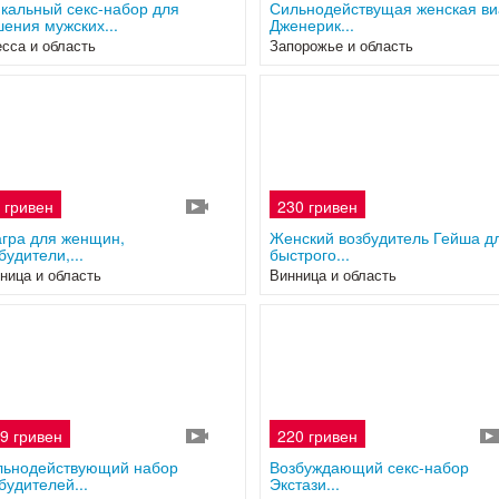
кальный секс-набор для
Сильнодействущая женская ви
ения мужских...
Дженерик...
сса и область
Запорожье и область
 гривен
230 гривен
3
гра для женщин,
Женский возбудитель Гейша д
будители,...
быстрого...
ница и область
Винница и область
9 гривен
220 гривен
4
льнодействующий набор
Возбуждающий секс-набор
будителей...
Экстази...