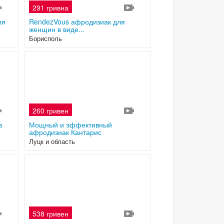
291 гривна
3
2
ля
RendezVous афродизиак для
женщин в виде...
Борисполь
260 гривен
3
2
в
Мощный и эффективный
афродизиак Кантарис
Луцк и область
538 гривен
3
3