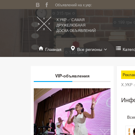
Объявлений на х.укр:
Х.УКР ✅ САМАЯ
ДРУЖЕЛЮБНАЯ
ДОСКА ОБЪЯВЛЕНИЙ
Главная
Все регионы
Катег
Рекла
VIP-объявления
Х.УКР 
Инфо
Все