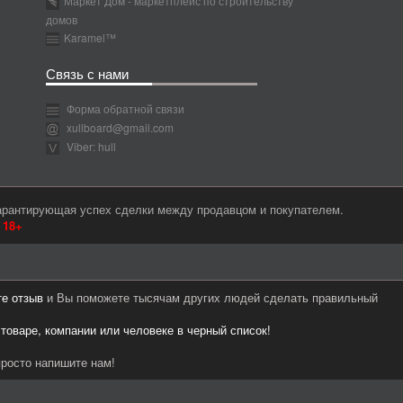
Маркет Дом - маркетплейс по строительству
домов
Karamel™
Связь с нами
Форма обратной связи
xullboard@gmail.com
Viber: hull
гарантирующая успех сделки между продавцом и покупателем.
м
18+
те отзыв
и Вы поможете тысячам других людей сделать правильный
 товаре, компании или человеке в черный список!
росто напишите нам!