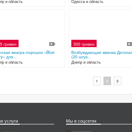
пр и область
Одесса и область
5 гривен
300 гривен
4
ская виагра-порошок «Blue
Возбуждающая жвачка Детона
ry» для...
(20 штук...
пр и область
Днепр и область
1
2
3
е услуги
Мы в соцсетях