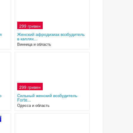
299 гривен
2
я
Женский афродизиак возбудитель
в каплях...
Винница и область
299 гривен
р
Сильный женский возбудитель
Forte...
Одесса и область