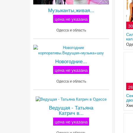
Музыканты,живая...
цена не указана
30
Одесса и область
Сил
кап
Оде
Новогодние...
цена не указана
Одесса и область
26
Сек
дво
Хме
Ведущая - Татьяна
Катрич в...
цена не указана
Одесса и область