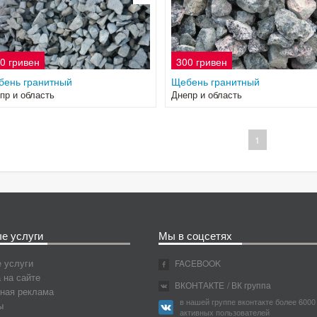
0 гривен
300 гривен
бень гранитный
Щебень гранитный
пр и область
Днепр и область
1
е услуги
Мы в соцсетях
 услуги
FACEBOOK
 на сайте
ВКОНТАКТЕ
/ ВК группа
ная реклама
в нашей группе вконтакте более 6000
ы
активных пользователей