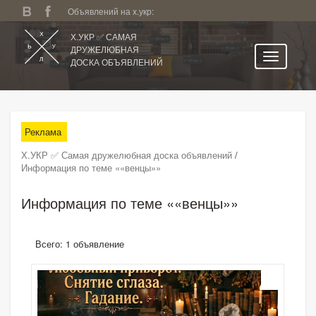
Объявлений на х.укр:
Х.УКР ✅ САМАЯ
ДРУЖЕЛЮБНАЯ
ДОСКА ОБЪЯВЛЕНИЙ
Главная
Все регионы
Реклама
Категории
Х.УКР ✅ Самая дружелюбная доска объявлений
/
Избранное
Информация по теме ««венцы»»
Личный кабинет
Информация по теме ««венцы»»
Поиск по сайту
Подать объявление
Всего: 1 объявление