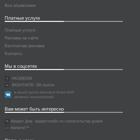
Все объявления
Платные услуги
Платные услуги
Реклама на сайте
Бесплатная реклама
Контакты
Мы в соцсетях
FACEBOOK
ВКОНТАКТЕ
/ ВК группа
в нашей группе вконтакте более 6000
активных пользователей
Вам может быть интересно
Маркет Дом - маркетплейс по строительству домов
Karamel™